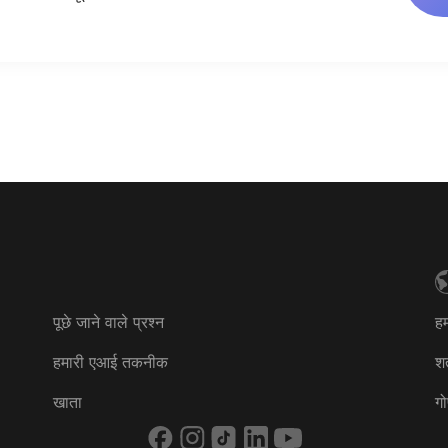
Brasil
Canada (English)
Canada (Français)
Danmark
Deutschland
España
France
पूछे जाने वाले प्रश्न
हम
Ireland
हमारी एआई तकनीक
शर्त
Italia
खाता
गो
Nederland