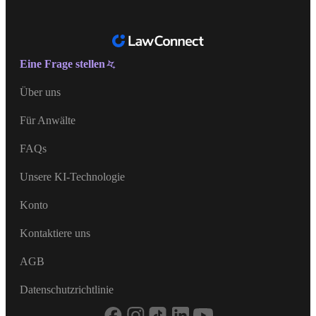
Deutschland
Eine Frage stellen
Australia
Über uns
België
Für Anwälte
Brasil
FAQs
Canada (English)
Unsere KI-Technologie
Canada (Français)
Konto
Danmark
Kontaktiere uns
España
AGB
France
Datenschutzrichtlinie