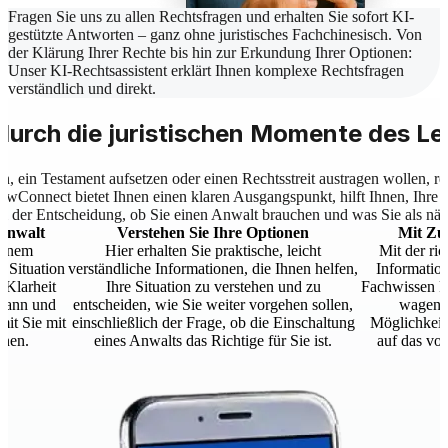
Fragen Sie uns zu allen Rechtsfragen und erhalten Sie sofort KI-
gestützte Antworten – ganz ohne juristisches Fachchinesisch. Von
der Klärung Ihrer Rechte bis hin zur Erkundung Ihrer Optionen:
Unser KI-Rechtsassistent erklärt Ihnen komplexe Rechtsfragen
verständlich und direkt.
 durch die juristischen Momente des Le
n, ein Testament aufsetzen oder einen Rechtsstreit austragen wollen, r
awConnect bietet Ihnen einen klaren Ausgangspunkt, hilft Ihnen, Ihre 
bei der Entscheidung, ob Sie einen Anwalt brauchen und was Sie als näch
 Anwalt
Verstehen Sie Ihre Optionen
Mit Zuv
einem
Hier erhalten Sie praktische, leicht
Mit der ric
e Situation
verständliche Informationen, die Ihnen helfen,
Informatio
h Klarheit
Ihre Situation zu verstehen und zu
Fachwissen kö
 kann und
entscheiden, wie Sie weiter vorgehen sollen,
wagen, 
mit Sie mit
einschließlich der Frage, ob die Einschaltung
Möglichkeit
nnen.
eines Anwalts das Richtige für Sie ist.
auf das vor