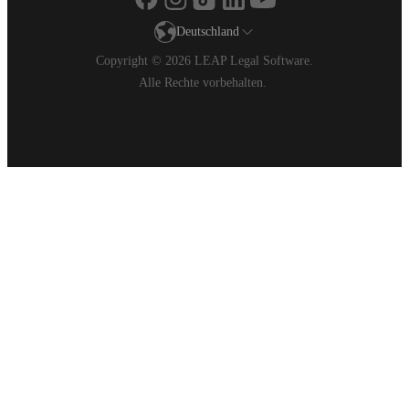
Ireland
Deutschland
Italia
Copyright © 2026 LEAP Legal Software.
Nederland
Alle Rechte vorbehalten.
New Zealand
United Kingdom
USA
USA (Español)
भारत
ভারত
대한민국
日本