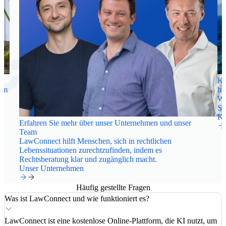
Ka
nem
hi
n.
Wi
St
Ka
Erfahren Sie mehr über unser Unternehmen und unser
Team
LawConnect hilft Menschen, sich in rechtlichen
Lebenssituationen zurechtzufinden, indem es
Rechtsberatung klar und zugänglich macht.
Unser Unternehmen
Häufig gestellte Fragen
Was ist LawConnect und wie funktioniert es?
LawConnect ist eine kostenlose Online-Plattform, die KI nutzt, um