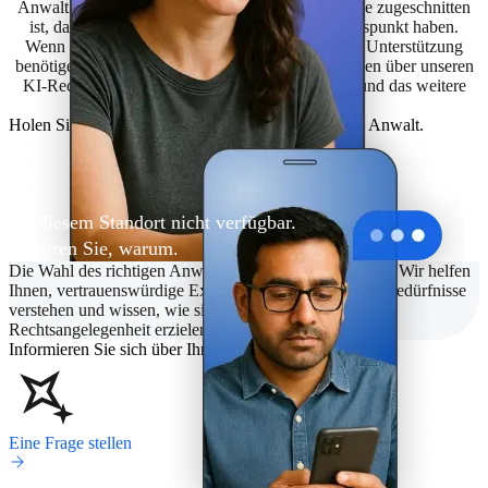
Anwalt zusammenbringen, der auf Ihre Bedürfnisse zugeschnitten
ist, damit Sie einen klaren und sicheren Ausgangspunkt haben.
Wenn Sie sich nicht sicher sind, ob Sie rechtliche Unterstützung
benötigen, können Sie auch praktische Informationen über unseren
KI-Rechtsassistenten abrufen, um Ihre Optionen und das weitere
Vorgehen besser zu verstehen.
Holen Sie sich Hilfe von einem vertrauenswürdigen Anwalt.
An diesem Standort nicht verfügbar.
Erfahren Sie, warum.
Die Wahl des richtigen Anwalts kann entscheidend sein. Wir helfen
Ihnen, vertrauenswürdige Experten zu finden, die Ihre Bedürfnisse
verstehen und wissen, wie sie das beste Ergebnis für Ihr
Rechtsangelegenheit erzielen.
Informieren Sie sich über Ihre rechtlichen Möglichkeiten
Eine Frage stellen