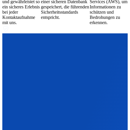
und gewährleistet so
einer sicheren Datenbank
Services (AWS), um
ein sicheres Erlebnis
gespeichert, die führenden
Informationen zu
bei jeder
Sicherheitsstandards
schützen und
Kontaktaufnahme
entspricht.
Bedrohungen zu
mit uns.
erkennen.