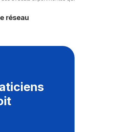
re réseau
aticiens
oit