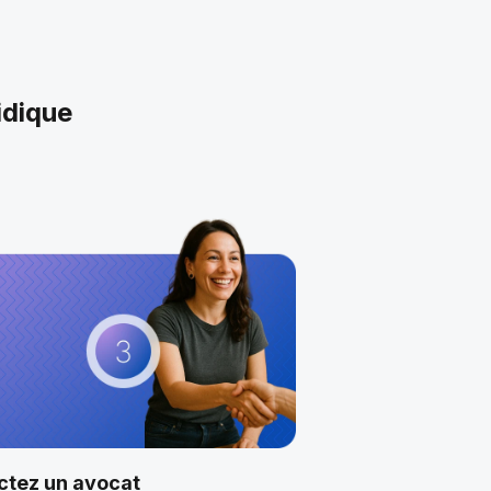
idique
ctez un avocat