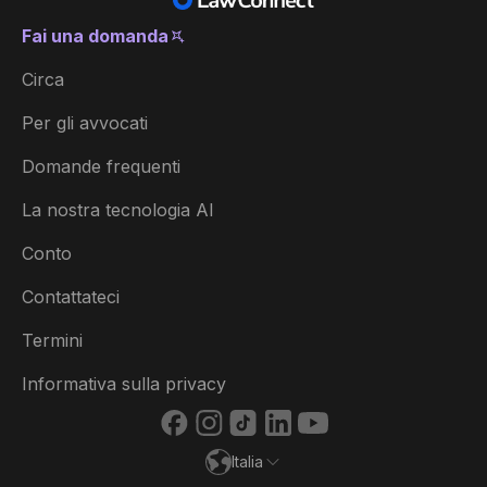
Fai una domanda
Italia
Circa
Australia
Per gli avvocati
België
Domande frequenti
Brasil
La nostra tecnologia AI
Canada (English)
Conto
Canada (Français)
Contattateci
Danmark
Termini
Deutschland
Informativa sulla privacy
España
Italia
France